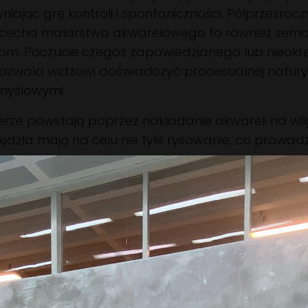
niając grę kontroli i spontaniczności. Półprzezroc
 cecha malarstwa akwarelowego to również sem
om. Poczucie czegoś zapowiedzianego lub nieok
 pozwala widzowi doświadczyć procesualnej natur
myślowymi.
erze powstają poprzez nakładanie akwareli na wil
ędzla mają na celu nie tyle rysowanie, co prowad
ując dynamiczne impulsy i potrzebę tworzenia kana
fie zarówno przypadkowych, jak i zamierzonych z
widoczne, by zniknąć i pojawić się ponownie w inny
inalnego. Nie są one ograniczone teatralnością epic
al wewnętrznej inscenizacji barwy i ruchu. Logika 
medytacje, których emocjonalne sondowanie udzie
ologiczne warstwy – warstwy procesu artystyczn
 Świadczą one o nieustannym dążeniu do rekonfigur