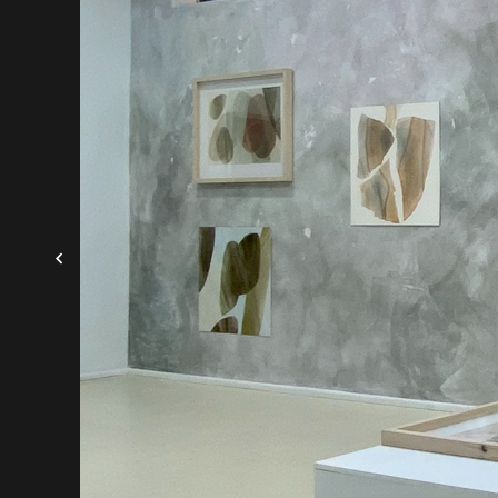
Jak sam podkre
moich prac, i
ulotnością, kruc
W tym kontekśc
swojego nowoj
później określi
momencie nie d
rozkwitły w mi
U Bartka Bałut
laboratoryjnej
procesów jakim
Dokumentacja