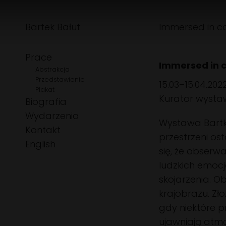
Bartek Bałut
Immersed in c
Prace
Immersed in c
Abstrakcja
Przedstawienie
15.03–15.04.202
Plakat
Kurator wystaw
Biografia
Wydarzenia
Wystawa Bart
Kontakt
przestrzeni os
Wybierz swój język
English
się, że obserw
ludzkich emocj
skojarzenia. O
krajobrazu. Z
gdy niektóre p
ujawniają atmo