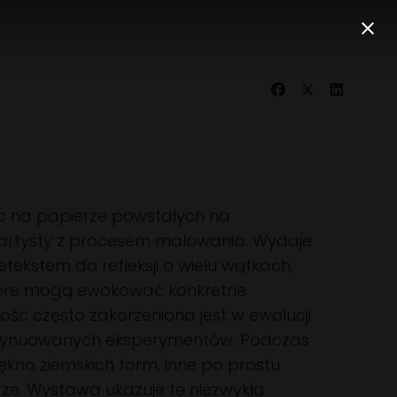
ac na papierze powstałych na
je artysty z procesem malowania. Wydaje
etekstem do refleksji o wielu wątkach,
 które mogą ewokować konkretne
ość często zakorzeniona jest w ewolucji
ontynuowanych eksperymentów. Podczas
kno ziemskich form, inne po prostu
rze. Wystawa ukazuje tę niezwykłą