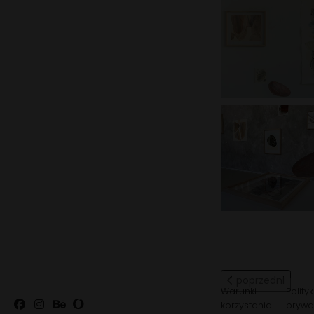
Poprzednia strona
poprzedni
Warunki
Polity
korzystania
prywa