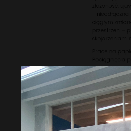
złożoność, ujaw
– nieodłączna
ciągłym zmian
przestrzeni –
skojarzeniami 
Prace na papi
Pociągnięcia p
kolorów, suger
ulotne topogra
się na krótko 
cechuje coś lim
raczej do niem
Chromatyczne 
jako quasi-ge
doświadczenia.