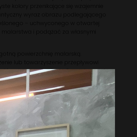
zyste kolory przenikające się wzajemnie
antyczny wyraz obrazu podlegającego
reślonego – uchwyconego w otwartej
y malarstwa i podążać za własnymi
gotną powierzchnię malarską.
zenie lub towarzyszenie przepływowi
łów dla ich przepływu. Prace te są jak
naków, a poszczególne struktury stają
m miejscu. Obrazy Bartka Bałuta
kich przestrzeni koloru; zbliżają się
przypadku ale i znakowania.
la się widzowi. Można je postrzegać
ego, warstwy estetycznego
acji własnej praktyki artystycznej.