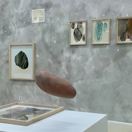
śla: „(…) najbardziej interesuje mnie napięcie po
ch niejednoznacznością a emocjami odbiorcy, któ
hością bytu, pięknem i siłą natury, jej relacji z kultur
ie nasuwa mi się historia Helen Frankenthaler, któ
orskiego studia i zaczęła wylewać farby. Pod wpł
ła, nie zadała sobie trudu, aby uszczelnić powierzch
o utrzymania na powierzchni podobrazia, wsiąkły
ękkie kształty wyglądające jakby wyłoniły się z wo
a metoda pracy nie jest bynajmniej wyrazem niecierp
 wręcz konsekwencji, powtarzalności, indywidualn
 podlega papier, na który aplikuje medium akware
 wystawy