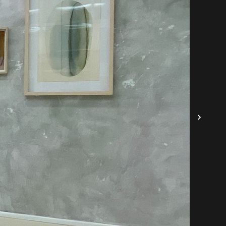
między potencjalnymi znaczeniami
rego refleksja prowadzi do zadumy nad
ą”.
ra w 1952 roku uklękła na podłodze
ywem „
niecierpliwości i lenistwa”,
jak to
nię płótna, więc jej kolory były w tym
 więc w jego włókna, a następnie
dnego świata.
liwości i lenistwa, ale raczej
ego warsztatu oraz pokornej obserwacji
li.