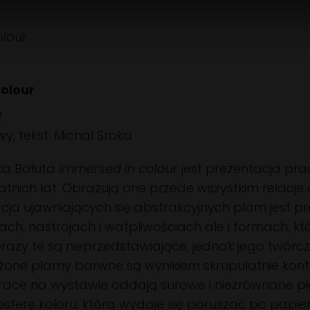
olour
olour
2
y, tekst: Michał Sroka
ka Bałuta
Immersed in colour
jest prezentacja pr
tatnich lat. Obrazują one przede wszystkim relac
acja ujawniających się abstrakcyjnych plam jest pr
ach, nastrojach i watpliwościach ale i formach,
brazy te są nieprzedstawiające, jednak jego twórcz
łożone plamy barwne są wynikiem skrupulatnie k
race na wystawie oddają surowe i niezrównane pię
sferę koloru, która wydaje się poruszać po papie